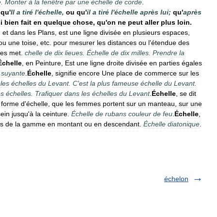
e
.
Monter
à
la
fenêtre
par
une
échelle
de
corde
.
,
qu
'
Il
a
tiré
l
'
échelle
,
ou
qu
'
il
a
tiré
l
'
échelle
après
lui
;
qu
'
après
i
bien
fait
en
quelque
chose
,
qu
'
on
ne
peut
aller
plus
loin
.
,
et
dans
les
Plans
,
est
une
ligne
divisée
en
plusieurs
espaces
,
ou
une
toise
,
etc
.
pour
mesurer
les
distances
ou
l
'
étendue
des
les
met
.
chelle
de
dix
lieues
.
Échelle
de
dix
milles
.
Prendre
la
Échelle
,
en
Peinture
,
Est
une
ligne
droite
divisée
en
parties
égales
suyante
.
Échelle
,
signifie
encore
Une
place
de
commerce
sur
les
les
échelles
du
Levant
.
C
'
est
la
plus
fameuse
échelle
du
Levant
.
es
échelles
.
Trafiquer
dans
les
échelles
du
Levant
.
Échelle
,
se
dit
forme
d
'
échelle
,
que
les
femmes
portent
sur
un
manteau
,
sur
une
sein
jusqu
'
à
la
ceinture
.
Échelle
de
rubans
couleur
de
feu
.
Échelle
,
s
de
la
gamme
en
montant
ou
en
descendant
.
Échelle
diatonique
.
échelon