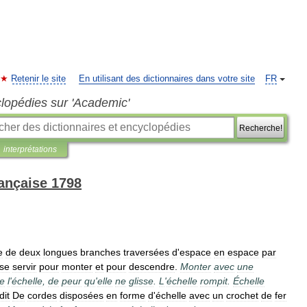
Retenir le site
En utilisant des dictionnaires dans votre site
FR
clopédies sur 'Academic'
Recherche!
interprétations
rançaise 1798
e
de
deux
longues
branches
traversées
d
'
espace
en
espace
par
sse
servir
pour
monter
et
pour
descendre
.
Monter
avec
une
e
l
'
échelle
,
de
peur
qu
'
elle
ne
glisse
.
L
'
échelle
rompit
.
Échelle
dit
De
cordes
disposées
en
forme
d
'
échelle
avec
un
crochet
de
fer