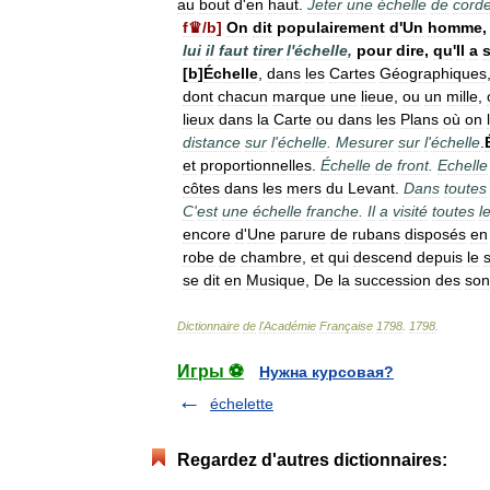
au
bout
d
'
en
haut
.
Jeter
une
échelle
de
cord
f♛
/
b
]
On
dit
populairement
d
'
Un
homme
lui
il
faut
tirer
l
'
échelle
,
pour
dire
,
qu
'
Il
a
s
[
b
]
Échelle
,
dans
les
Cartes
Géographiques
dont
chacun
marque
une
lieue
,
ou
un
mille
,
lieux
dans
la
Carte
ou
dans
les
Plans
où
on
distance
sur
l
'
échelle
.
Mesurer
sur
l
'
échelle
.
et
proportionnelles
.
Échelle
de
front
.
Echelle
côtes
dans
les
mers
du
Levant
.
Dans
toutes
C
'
est
une
échelle
franche
.
Il
a
visité
toutes
l
encore
d
'
Une
parure
de
rubans
disposés
en
robe
de
chambre
,
et
qui
descend
depuis
le
se
dit
en
Musique
,
De
la
succession
des
son
Dictionnaire
de
l
'
Académie
Française
1798
.
1798
.
Игры ⚽
Нужна курсовая?
échelette
Regardez d'autres dictionnaires: