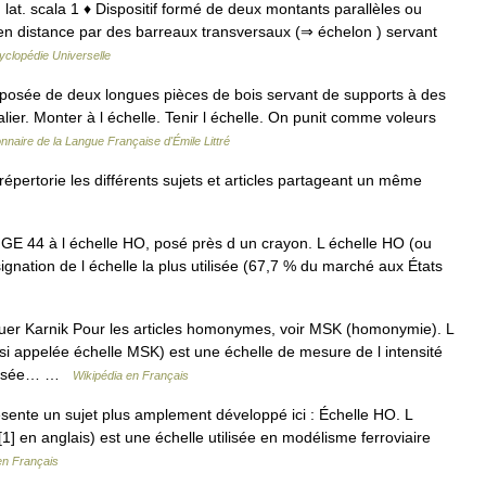
0; lat. scala 1 ♦ Dispositif formé de deux montants parallèles ou
en distance par des barreaux transversaux (⇒ échelon ) servant
yclopédie Universelle
mposée de deux longues pièces de bois servant de supports à des
ier. Monter à l échelle. Tenir l échelle. On punit comme voleurs
onnaire de la Langue Française d'Émile Littré
ertorie les différents sujets et articles partageant un même
GE 44 à l échelle HO, posé près d un crayon. L échelle HO (ou
signation de l échelle la plus utilisée (67,7 % du marché aux États
r Karnik Pour les articles homonymes, voir MSK (homonymie). L
 appelée échelle MSK) est une échelle de mesure de l intensité
utilisée… …
Wikipédia en Français
ésente un sujet plus amplement développé ici : Échelle HO. L
1] en anglais) est une échelle utilisée en modélisme ferroviaire
en Français