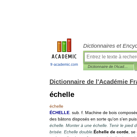
Dictionnaires et Ency
fr-academic.com
Dictionnaire de l'Académie Française 1798
Dictionnaire de l'Académie F
échelle
échelle
ÉCHELLE
.
sub
.
f
.
Machine
de
bois
composé
des
bâtons
disposés
en
sorte
qu
'
on
s
'
en
pui
échelle
.
Monter
à
une
échelle
.
Tenir
le
pied
d
brisée
.
Echelle
double
.
Échelle
de
corde
,
se