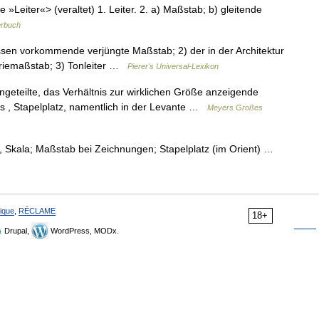
elle »Leiter«> (veraltet) 1. Leiter. 2. a) Maßstab; b) gleitende
erbuch
rissen vorkommende verjüngte Maßstab; 2) der in der Architektur
leriemaßstab; 3) Tonleiter …
Pierer's Universal-Lexikon
eingeteilte, das Verhältnis zur wirklichen Größe anzeigende
s , Stapelplatz, namentlich in der Levante …
Meyers Großes
iter, Skala; Maßstab bei Zeichnungen; Stapelplatz (im Orient) …
ique
,
RÉCLAME
18+
Drupal,
WordPress, MODx.