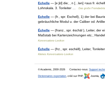
Echelle
— [e ʃɛl] die; , n [...lən] <aus fr. éch
Lohnskala. 3. Tonleiter …
Das große Fremdwört
Echelle
— (fr., spr. Eschell), 1) der bei Bau
gebräuchliche Modul u. der Caliber od. Artil
Échelle
— (franz., spr. ēschäl ), Leiter, der 
Maßstab bei Kartenzeichnungen etc.; Handel
Konversations-Lexikon
Échelle
— (frz., spr. eschéll), Leiter, Tonle
Kleines Konversations-Lexikon
© Academic, 2000-2026
Contactez-nous:
Support techn
Dictionnaires exportation
, créé sur PHP,
Joomla,