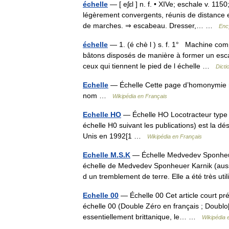
échelle
— [ eʃɛl ] n. f. • XIVe; eschale v. 115
légèrement convergents, réunis de distance 
de marches. ⇒ escabeau. Dresser,… …
Enc
échelle
— 1. (é chè l ) s. f. 1° Machine co
bâtons disposés de manière à former un escal
ceux qui tiennent le pied de l échelle …
Dicti
Echelle
— Échelle Cette page d’homonymie rép
nom …
Wikipédia en Français
Echelle HO
— Échelle HO Locotracteur type 
échelle H0 suivant les publications) est la dé
Unis en 1992[1 …
Wikipédia en Français
Echelle M.S.K
— Échelle Medvedev Sponheue
échelle de Medvedev Sponheuer Karnik (aussi
d un tremblement de terre. Elle a été très 
Echelle 00
— Échelle 00 Cet article court pr
échelle 00 (Double Zéro en français ; Doublo[
essentiellement brittanique, le… …
Wikipédia 